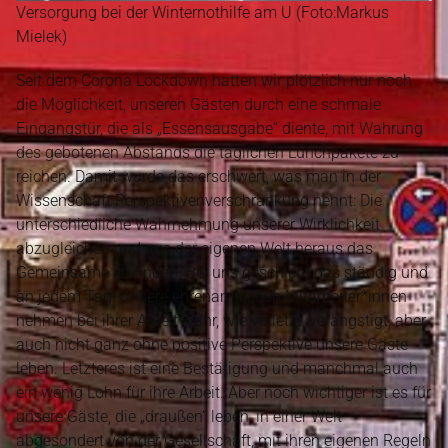
Versorgung bei der Winternothilfe am U (Foto:Markus
Mielek)
Seit dem Corona Lockdown hatten wir plötzlich nur noch
die Möglichkeit, unseren Gästen durch eine schmale
Eingangstür, die als „Essensausgabe“ diente, mit Wahrung
des gebotenen Abstands die täglichen Lunchpakete zu
reichen. Damit wurde das erschwert, was man in der
Wissenschaft Perspektivenverschränkung nennt: Die
unterschiedliche Wahrnehmung unserer Wirklichkeit
abzugleichen und aus der eigenen Welt heraus das
Gemeinsame zu finden. Bei uns geschieht das ständig und
an jedem Tag: Unsere ehrenamtlichen Mitarbeiter*innen
nehmen bei ihrer Arbeit wahr, wie verletzt, verängstigt, aber
auch nicht ganz ohne positive Perspektive unsere Gäste
leben. Letzteres ist eine Bestätigung und manchmal auch
ein wenig Lohn für ihre Arbeit. Aber noch wichtiger ist es für
unsere Gäste, die „draußen“ leben, in einer Welt
abgesondert von der Gesellschaft, mit ihren eigenen Regeln