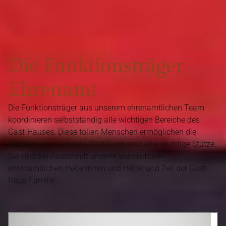
Die Funktionsträger
Ehrenamt
Die Funktionsträger aus unserem ehrenamtlichen Team
koordinieren selbstständig alle wichtigen Bereiche des
Gast-Hauses. Diese tollen Menschen ermöglichen die
Arbeit rund um unsere Gäste und sind eine wichtige Stütze.
Sie sind ein Ausschnitt unserer wunderbaren
ehrenamtlichen Helferinnen und Helfer und Teil der Gast-
Haus Familie.