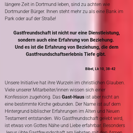
längere Zeit in Dortmund leben, sind zu achten wie
Dortmunder Bürger. Ihnen steht mehr zu als eine Bank im
Park oder auf der Straße!
Gastfreundschaft ist nicht nur eine Dienstleistung,
sondern auch eine Erfahrung von Beziehung.
Und es ist die Erfahrung von Beziehung, die dem
Gastfreundschaftserlebnis Tiefe gibt.
Bibel, Lk 10, 38-42
Unsere Initiative hat ihre Wurzeln im christlichen Glauben.
Viele unserer Mitarbeiter/innen wissen sich einer
Konfession zugehörig. Das
Gast-Haus
ist aber nicht an
eine bestimmte Kirche gebunden. Der Name ist auf dem
Hintergrund biblischer Erfahrungen im Alten und Neuen
Testament entstanden. Wo Gastfreundschaft gelebt wird,
ist etwas von Gottes Nähe und Liebe erfahrbar. Besonders
Jesus übte Gastfreundschaft am liebsten mit den Armen